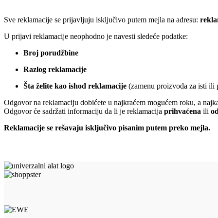
Sve reklamacije se prijavljuju isključivo putem mejla na adresu:
rekl
U prijavi reklamacije neophodno je navesti sledeće podatke:
Broj porudžbine
Razlog reklamacije
Šta želite kao ishod reklamacije
(zamenu proizvoda za isti ili
Odgovor na reklamaciju dobićete u najkraćem mogućem roku, a najka
Odgovor će sadržati informaciju da li je reklamacija
prihvaćena
ili
od
Reklamacije se rešavaju isključivo pisanim putem preko mejla.