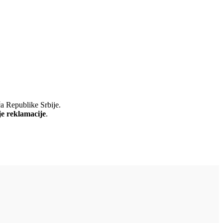
ča Republike Srbije.
je reklamacije
.