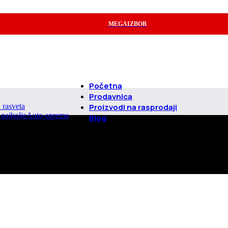
MEGAIZBOR
Početna
Prodavnica
d rasveta
Proizvodi na rasprodaji
Auto oprema
Blog