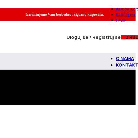
Kako naručit
B2B Prijava
Garantujemo Vam bezbednu i sigurnu kupovinu.
FAQs
Uloguj se / Registruj se
0
RS
O NAMA
KONTAK