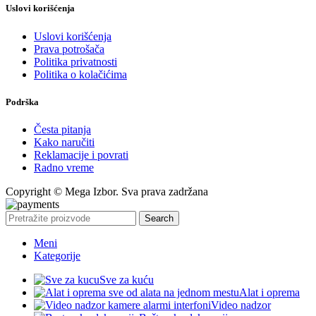
Uslovi korišćenja
Uslovi korišćenja
Prava potrošača
Politika privatnosti
Politika o kolačićima
Podrška
Česta pitanja
Kako naručiti
Reklamacije i povrati
Radno vreme
Copyright © Mega Izbor. Sva prava zadržana
Search
Meni
Kategorije
Sve za kuću
Alat i oprema
Video nadzor