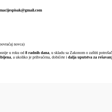
amacijespisak@gmail.com
 povraćaj novca)
snije u roku od
8 radnih dana
, u skladu sa Zakonom o zaštiti potroša
bijena
, a ukoliko je prihvaćena, dobićete i
dalja uputstva za rešavan