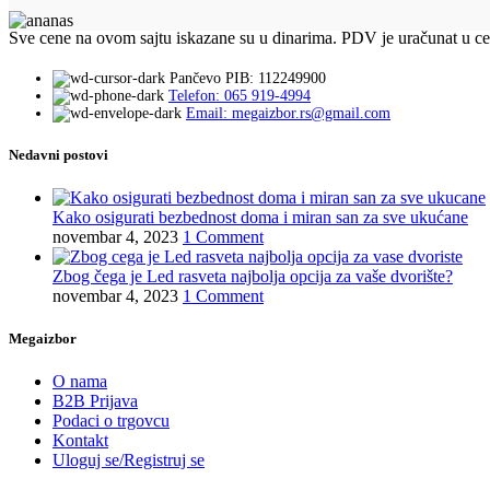
Sve cene na ovom sajtu iskazane su u dinarima. PDV je uračunat u c
Pančevo PIB: 112249900
Telefon: 065 919-4994
Email: megaizbor.rs@gmail.com
Nedavni postovi
Kako osigurati bezbednost doma i miran san za sve ukućane
novembar 4, 2023
1 Comment
Zbog čega je Led rasveta najbolja opcija za vaše dvorište?
novembar 4, 2023
1 Comment
Megaizbor
O nama
B2B Prijava
Podaci o trgovcu
Kontakt
Uloguj se/Registruj se