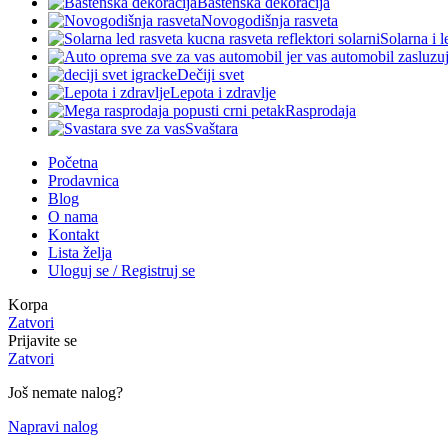
Baštenska dekoracija
Novogodišnja rasveta
Solarna i l
Dečiji svet
Lepota i zdravlje
Rasprodaja
Svaštara
Početna
Prodavnica
Blog
O nama
Kontakt
Lista želja
Uloguj se / Registruj se
Korpa
Zatvori
Prijavite se
Zatvori
Još nemate nalog?
Napravi nalog