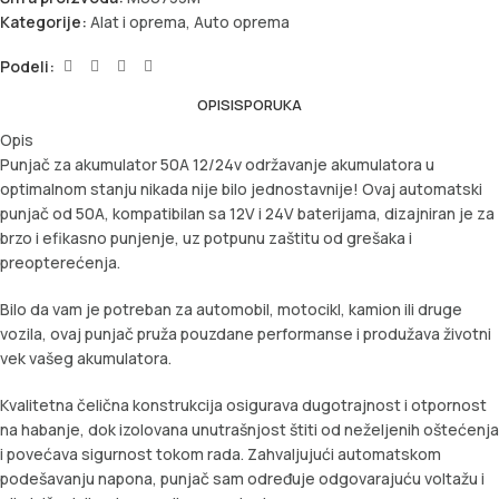
Kategorije:
Alat i oprema
,
Auto oprema
Podeli:
OPIS
ISPORUKA
Opis
Punjač za akumulator 50A 12/24v održavanje akumulatora u
optimalnom stanju nikada nije bilo jednostavnije! Ovaj automatski
punjač od 50A, kompatibilan sa 12V i 24V baterijama, dizajniran je za
brzo i efikasno punjenje, uz potpunu zaštitu od grešaka i
preopterećenja.
Bilo da vam je potreban za automobil, motocikl, kamion ili druge
vozila, ovaj punjač pruža pouzdane performanse i produžava životni
vek vašeg akumulatora.
Kvalitetna čelična konstrukcija osigurava dugotrajnost i otpornost
na habanje, dok izolovana unutrašnjost štiti od neželjenih oštećenja
i povećava sigurnost tokom rada. Zahvaljujući automatskom
podešavanju napona, punjač sam određuje odgovarajuću voltažu i