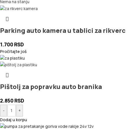
Nema na stanju
Parking auto kamera u tablici za rikverc
1.700
RSD
Pročitajte još
Pištolj za popravku auto branika
2.850
RSD
-
+
Dodaj u korpu