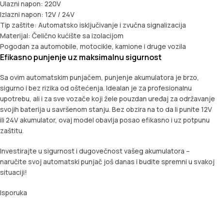
Ulazni napon: 220V
Izlazni napon: 12V / 24V
Tip zaštite: Automatsko isključivanje i zvučna signalizacija
Materijal: Čelično kućište sa izolacijom
Pogodan za automobile, motocikle, kamione i druge vozila
Efikasno punjenje uz maksimalnu sigurnost
Sa ovim automatskim punjačem, punjenje akumulatora je brzo,
sigurno i bez rizika od oštećenja. Idealan je za profesionalnu
upotrebu, ali i za sve vozače koji žele pouzdan uređaj za održavanje
svojih baterija u savršenom stanju. Bez obzira na to da li punite 12V
ili 24V akumulator, ovaj model obavlja posao efikasno i uz potpunu
zaštitu.
Investirajte u sigurnost i dugovečnost vašeg akumulatora –
naručite svoj automatski punjač još danas i budite spremni u svakoj
situaciji!
Isporuka