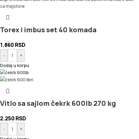
Torex i imbus set 40 komada
1.860
RSD
-
+
Dodaj u korpu
Vitlo sa sajlom čekrk 600lb 270 kg
2.250
RSD
-
+
Dodaj u korpu