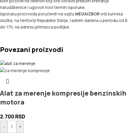
kurir pozove na telefon koji ste ostavili prilikom kreiranja
narudžbenice i ugovori novi termin isporuke.
Isporuku proizvoda poručenih na sajtu
MEGAIZBOR
vrši kurirska
služba, na teritoriji Republike Srbije, radnim danima u periodu od 8
do 17h, na adresu primaoca pošiljke.
Povezani proizvodi
Alat za merenje kompresije benzinskih
motora
2.700
RSD
-
+