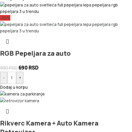
-30%
RGB Pepeljara za auto
690
RSD
990
RSD
-
+
Dodaj u korpu
Rikverc Kamera + Auto Kamera