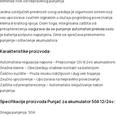
eliminiše rizik od nepravilnog punjenja.
Jedna od ključnih prednosti ovog uređaja je sigurnosni sistem koji
vas upozorava zvučnim signalom u slučaju pogrešnog povezivanja
klema ili kratkog spoja. Osim toga, integrisana zaštita od
preopterećenja
osigurava da se punjenje automatski prekida
kada
je baterija potpuno napunjena, čime se sprečava prekomerno
punjenje i oštećenje akumulatora.
Karakteristike proizvoda:
Automatska regulacija napona – Prepoznaje 12V ili 24V akumulatore.
Snažne kleme – Obezbeđuju stabilan kontakt sa baterijom.
Čelično kućište – Pruža visoku izdržljivost i dug vek trajanja.
Zvučno upozorenje – Upozorava na nepravilno povezivanje.
Zaštita od preopterećenja – Automatsko isključivanje nakon
punjenja.
Specifikacije proizvoda Punjač za akumulator 50A 12/24v:
Snaga punjenja: 50A