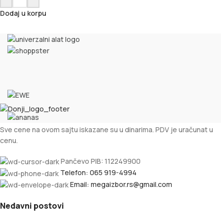
Dodaj u korpu
Sve cene na ovom sajtu iskazane su u dinarima. PDV je uračunat u
cenu.
Pančevo PIB: 112249900
Telefon: 065 919-4994
Email: megaizbor.rs@gmail.com
Nedavni postovi