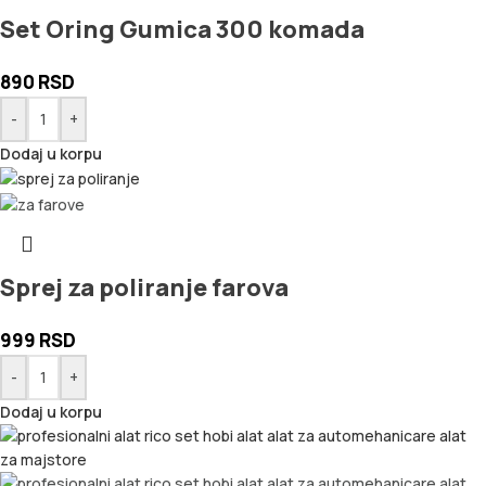
Set Oring Gumica 300 komada
890
RSD
-
+
Dodaj u korpu
Sprej za poliranje farova
999
RSD
-
+
Dodaj u korpu