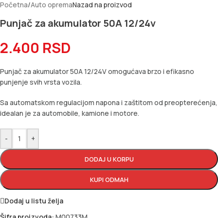
Početna
/
Auto oprema
Nazad na proizvod
Punjač za akumulator 50A 12/24v
2.400
RSD
Punjač za akumulator 50A 12/24V omogućava brzo i efikasno
punjenje svih vrsta vozila.
Sa automatskom regulacijom napona i zaštitom od preopterećenja,
idealan je za automobile, kamione i motore.
-
+
DODAJ U KORPU
KUPI ODMAH
Dodaj u listu želja
Šifra proizvoda:
M00733M