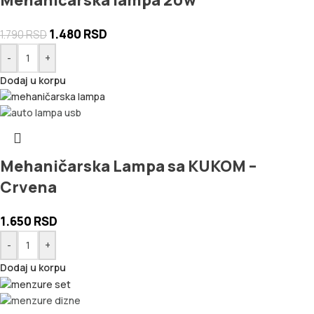
1.480
RSD
1.790
RSD
-
+
Dodaj u korpu
Mehaničarska Lampa sa KUKOM –
Crvena
1.650
RSD
-
+
Dodaj u korpu