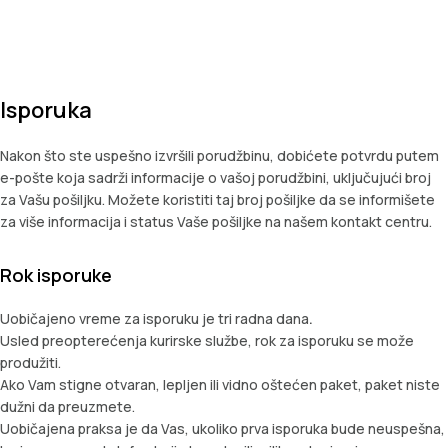
Isporuka
Nakon što ste uspešno izvršili porudžbinu, dobićete potvrdu putem
e-pošte koja sadrži informacije o vašoj porudžbini, uključujući broj
za Vašu pošiljku. Možete koristiti taj broj pošiljke da se informišete
za više informacija i status Vaše pošiljke na našem kontakt centru.
Rok isporuke
Uobičajeno vreme za isporuku je tri radna dana
.
Usled preopterećenja kurirske službe, rok za isporuku se može
produžiti.
Ako Vam stigne otvaran, lepljen ili vidno oštećen paket, paket niste
dužni da preuzmete.
Uobičajena praksa je da Vas, ukoliko prva isporuka bude neuspešna,