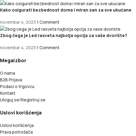
Kako osigurati bezbednost doma i miran san za sve ukućane
novembar 4, 2023
1 Comment
Zbog čega je Led rasveta najbolja opcija za vaše dvorište?
novembar 4, 2023
1 Comment
Megaizbor
O nama
B2B Prijava
Podaci o trgovcu
Kontakt
Uloguj se/Registruj se
Uslovi korišćenja
Uslovi korišćenja
Prava potrošača