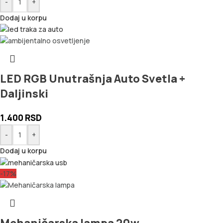
-
+
Dodaj u korpu
LED RGB Unutrašnja Auto Svetla +
Daljinski
1.400
RSD
-
+
Dodaj u korpu
-17%
Mehaničarska lampa 20w