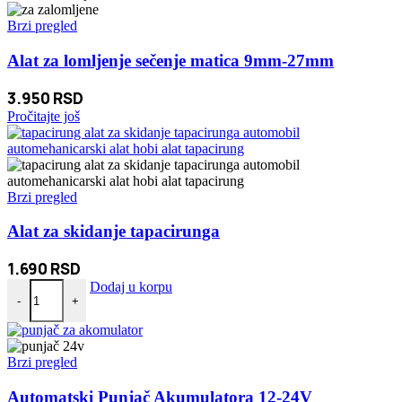
Brzi pregled
Alat za lomljenje sečenje matica 9mm-27mm
3.950
RSD
Pročitajte još
Brzi pregled
Alat za skidanje tapacirunga
1.690
RSD
Alat za skidanje tapacirunga količina
Dodaj u korpu
-
+
Brzi pregled
Automatski Punjač Akumulatora 12-24V