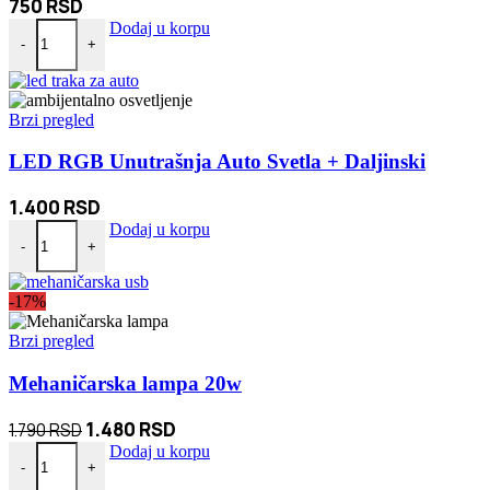
750
RSD
Lampa za glavu COB količina
Dodaj u korpu
-
+
Brzi pregled
LED RGB Unutrašnja Auto Svetla + Daljinski
1.400
RSD
LED RGB Unutrašnja Auto Svetla + Daljinski količina
Dodaj u korpu
-
+
-17%
Brzi pregled
Mehaničarska lampa 20w
Originalna
Trenutna
1.480
RSD
1.790
RSD
Mehaničarska lampa 20w količina
cena
cena
Dodaj u korpu
-
+
je
je: