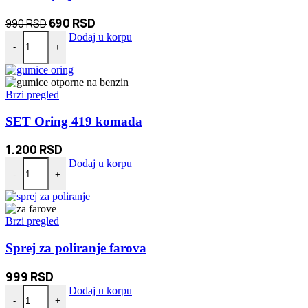
Originalna
Trenutna
690
RSD
990
RSD
RGB Pepeljara za auto količina
cena
cena
Dodaj u korpu
-
+
je
je:
bila:
690 RSD.
990 RSD.
Brzi pregled
SET Oring 419 komada
1.200
RSD
SET Oring 419 komada količina
Dodaj u korpu
-
+
Brzi pregled
Sprej za poliranje farova
999
RSD
Sprej za poliranje farova količina
Dodaj u korpu
-
+