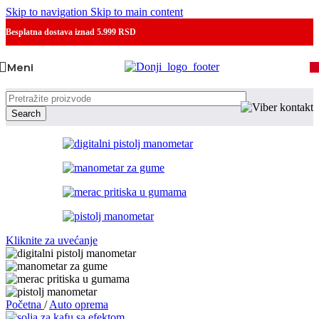
Skip to navigation
Skip to main content
Besplatna dostava
iznad 5.999 RSD
Meni
Search
Kliknite za uvećanje
Početna
/
Auto oprema