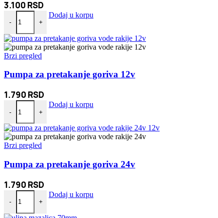
3.100
RSD
Prednja i zadnja Auto kamera snimanje napred i rikverc količina
Dodaj u korpu
-
+
Brzi pregled
Pumpa za pretakanje goriva 12v
1.790
RSD
Pumpa za pretakanje goriva 12v količina
Dodaj u korpu
-
+
Brzi pregled
Pumpa za pretakanje goriva 24v
1.790
RSD
Pumpa za pretakanje goriva 24v količina
Dodaj u korpu
-
+