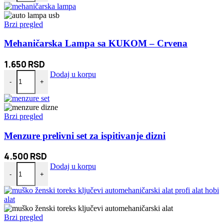
bila:
1.480 RSD.
1.790 RSD.
Brzi pregled
Mehaničarska Lampa sa KUKOM – Crvena
1.650
RSD
Mehaničarska Lampa sa KUKOM - Crvena količina
Dodaj u korpu
-
+
Brzi pregled
Menzure prelivni set za ispitivanje dizni
4.500
RSD
Menzure prelivni set za ispitivanje dizni količina
Dodaj u korpu
-
+
Brzi pregled