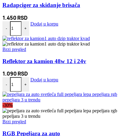
Radapciger za skidanje brisača
1.450
RSD
Radapciger za skidanje brisača količina
Dodaj u korpu
-
+
Brzi pregled
Reflektor za kamion 48w 12 i 24v
1.090
RSD
Reflektor za kamion 48w 12 i 24v količina
Dodaj u korpu
-
+
-30%
Brzi pregled
RGB Pepeljara za auto