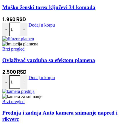
Muško ženski torex ključevi 34 komada
1.960
RSD
Muško ženski torex ključevi 34 komada količina
Dodaj u korpu
-
+
Brzi pregled
Ovlaživač vazduha sa efektom plamena
2.500
RSD
Ovlaživač vazduha sa efektom plamena količina
Dodaj u korpu
-
+
Brzi pregled
Prednja i zadnja Auto kamera snimanje napred i
rikverc