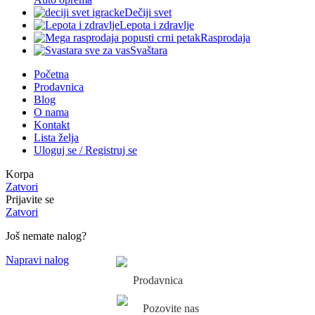
Dečiji svet
Lepota i zdravlje
Rasprodaja
Svaštara
Početna
Prodavnica
Blog
O nama
Kontakt
Lista želja
Uloguj se / Registruj se
Korpa
Zatvori
Prijavite se
Zatvori
Još nemate nalog?
Napravi nalog
Prodavnica
Pozovite nas