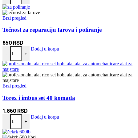
Brzi pregled
Tečnost za reparaciju farova i poliranje
850
RSD
Tečnost za reparaciju farova i poliranje količina
Dodaj u korpu
-
+
Brzi pregled
Torex i imbus set 40 komada
1.860
RSD
Torex i imbus set 40 komada količina
Dodaj u korpu
-
+