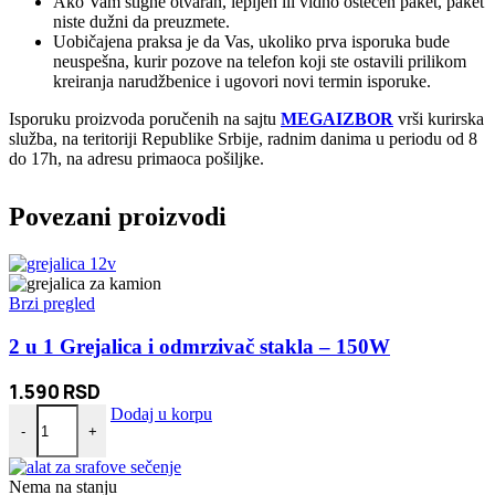
Ako Vam stigne otvaran, lepljen ili vidno oštećen paket, paket
niste dužni da preuzmete.
Uobičajena praksa je da Vas, ukoliko prva isporuka bude
neuspešna, kurir pozove na telefon koji ste ostavili prilikom
kreiranja narudžbenice i ugovori novi termin isporuke.
Isporuku proizvoda poručenih na sajtu
MEGAIZBOR
vrši kurirska
služba, na teritoriji Republike Srbije, radnim danima u periodu od 8
do 17h, na adresu primaoca pošiljke.
Povezani proizvodi
Brzi pregled
2 u 1 Grejalica i odmrzivač stakla – 150W
1.590
RSD
2 u 1 Grejalica i odmrzivač stakla - 150W količina
Dodaj u korpu
-
+
Nema na stanju