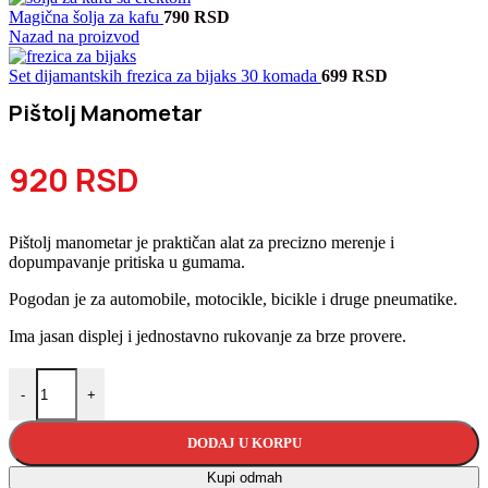
Magična šolja za kafu
790
RSD
Nazad na proizvod
Set dijamantskih frezica za bijaks 30 komada
699
RSD
Pištolj Manometar
920
RSD
Pištolj manometar je praktičan alat za precizno merenje i
dopumpavanje pritiska u gumama.
Pogodan je za automobile, motocikle, bicikle i druge pneumatike.
Ima jasan displej i jednostavno rukovanje za brze provere.
Pištolj Manometar količina
-
+
DODAJ U KORPU
Kupi odmah