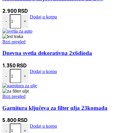
2.900
RSD
Automatski Punjač Akumulatora 12-24V količina
Dodaj u korpu
-
+
Brzi pregled
Dnevna svetla dekorativna 2x6dioda
1.350
RSD
Dnevna svetla dekorativna 2x6dioda količina
Dodaj u korpu
-
+
Brzi pregled
Garnitura ključeva za filter ulja 23komada
5.800
RSD
Garnitura ključeva za filter ulja 23komada količina
Dodaj u korpu
-
+