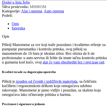
Dodaj u listu želja
Šifra proizvoda:
M00803M
Kategorije:
Alat i oprema
,
Auto oprema
Podeli:
Opis
Isporuka
Opis
Pištolj Manometar za sve koji traže pouzdano i kvalitetno rešenje za
pumpanje pneumatika i kontrolu pritiska, ovaj pištolj sa
manometrom do 16 bara je idealan izbor. Bez obzira da li ste
profesionalac u auto-servisu ili želite da imate tačnu kontrolu pritiska
u gumama kod kuće, ovaj
alat će vam obezbediti brz i precizan rad
.
Kvalitet izrade za dugotrajnu upotrebu
Pištolj je
izrađen od čvrstih i izdržljivih materijala
, sa čeličnim
kućištem i ergonomskom drškom koja omogućava udobno
rukovanje. Manometar je jasno vidljiv i pouzdan, sa skalom koja
omogućava lako očitavanje pritiska u barima.
Preciznost i sigurnost u jednom