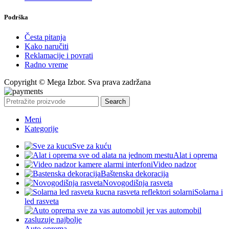
Podrška
Česta pitanja
Kako naručiti
Reklamacije i povrati
Radno vreme
Copyright © Mega Izbor. Sva prava zadržana
Search
Meni
Kategorije
Sve za kuću
Alat i oprema
Video nadzor
Baštenska dekoracija
Novogodišnja rasveta
Solarna i
led rasveta
Auto oprema