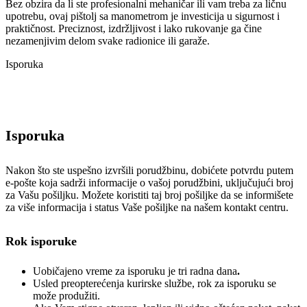
Bez obzira da li ste profesionalni mehaničar ili vam treba za ličnu
upotrebu, ovaj pištolj sa manometrom je investicija u sigurnost i
praktičnost. Preciznost, izdržljivost i lako rukovanje ga čine
nezamenjivim delom svake radionice ili garaže.
Isporuka
Isporuka
Nakon što ste uspešno izvršili porudžbinu, dobićete potvrdu putem
e-pošte koja sadrži informacije o vašoj porudžbini, uključujući broj
za Vašu pošiljku. Možete koristiti taj broj pošiljke da se informišete
za više informacija i status Vaše pošiljke na našem kontakt centru.
Rok isporuke
Uobičajeno vreme za isporuku je tri radna dana
.
Usled preopterećenja kurirske službe, rok za isporuku se
može produžiti.