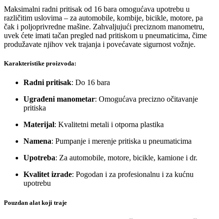
Maksimalni radni pritisak od 16 bara omogućava upotrebu u
različitim uslovima – za automobile, kombije, bicikle, motore, pa
čak i poljoprivredne mašine. Zahvaljujući preciznom manometru,
uvek ćete imati tačan pregled nad pritiskom u pneumaticima, čime
produžavate njihov vek trajanja i povećavate sigurnost vožnje.
Karakteristike proizvoda:
Radni pritisak
: Do 16 bara
Ugrađeni manometar
: Omogućava precizno očitavanje
pritiska
Materijal
: Kvalitetni metali i otporna plastika
Namena
: Pumpanje i merenje pritiska u pneumaticima
Upotreba
: Za automobile, motore, bicikle, kamione i dr.
Kvalitet izrade
: Pogodan i za profesionalnu i za kućnu
upotrebu
Pouzdan alat koji traje