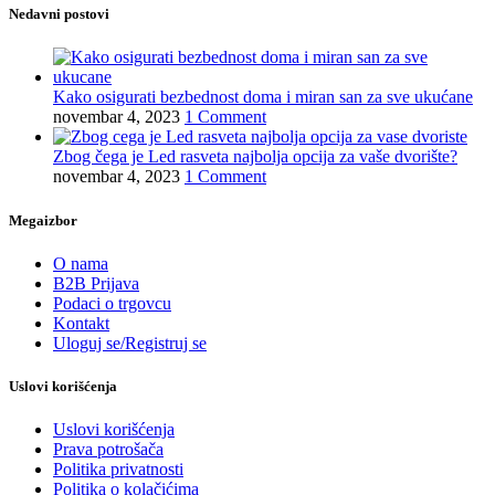
Nedavni postovi
Kako osigurati bezbednost doma i miran san za sve ukućane
novembar 4, 2023
1 Comment
Zbog čega je Led rasveta najbolja opcija za vaše dvorište?
novembar 4, 2023
1 Comment
Megaizbor
O nama
B2B Prijava
Podaci o trgovcu
Kontakt
Uloguj se/Registruj se
Uslovi korišćenja
Uslovi korišćenja
Prava potrošača
Politika privatnosti
Politika o kolačićima