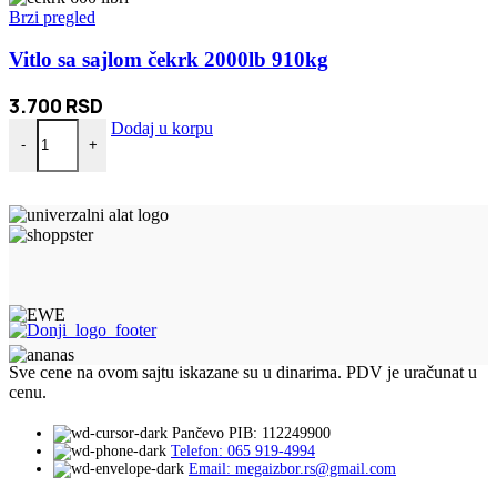
Brzi pregled
Vitlo sa sajlom čekrk 2000lb 910kg
3.700
RSD
Vitlo sa sajlom čekrk 2000lb 910kg količina
Dodaj u korpu
-
+
Sve cene na ovom sajtu iskazane su u dinarima. PDV je uračunat u
cenu.
Pančevo PIB: 112249900
Telefon: 065 919-4994
Email: megaizbor.rs@gmail.com