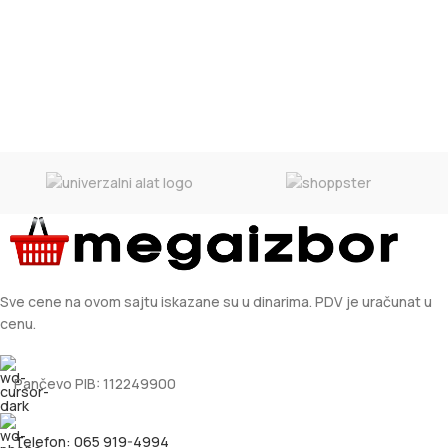
Sve cene na ovom sajtu iskazane su u dinarima. PDV je uračunat u
cenu.
Pančevo PIB: 112249900
Telefon: 065 919-4994