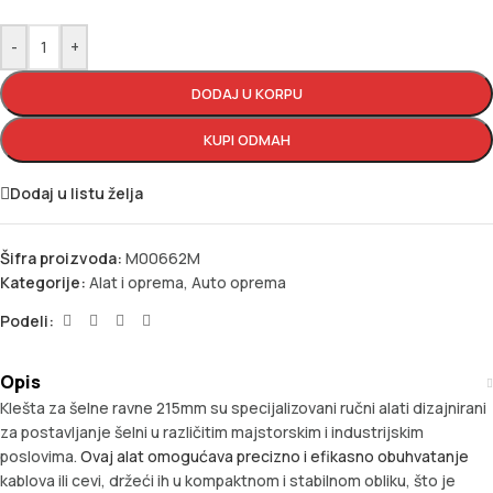
-
+
DODAJ U KORPU
KUPI ODMAH
Dodaj u listu želja
Šifra proizvoda:
M00662M
Kategorije:
Alat i oprema
,
Auto oprema
Podeli:
Opis
Klešta za šelne ravne 215mm su specijalizovani ručni alati dizajnirani
za postavljanje šelni u različitim majstorskim i industrijskim
poslovima.
Ovaj alat omogućava precizno i efikasno obuhvatanje
kablova ili cevi, držeći ih u kompaktnom i stabilnom obliku, što je