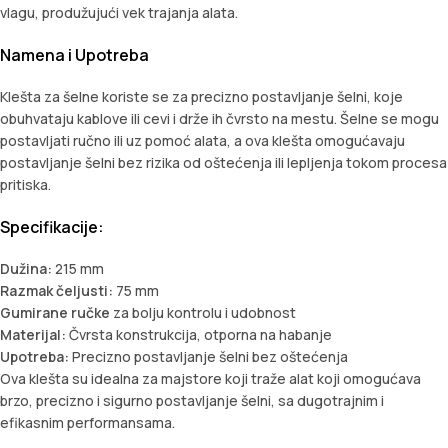
vlagu, produžujući vek trajanja alata.
Namena i Upotreba
Klešta za šelne koriste se za precizno postavljanje šelni, koje
obuhvataju kablove ili cevi i drže ih čvrsto na mestu. Šelne se mogu
postavljati ručno ili uz pomoć alata, a ova klešta omogućavaju
postavljanje šelni bez rizika od oštećenja ili lepljenja tokom procesa
pritiska.
Specifikacije:
Dužina:
215 mm
Razmak čeljusti:
75 mm
Gumirane ručke
za bolju kontrolu i udobnost
Materijal:
Čvrsta konstrukcija, otporna na habanje
Upotreba:
Precizno postavljanje šelni bez oštećenja
Ova klešta su idealna za majstore koji traže alat koji omogućava
brzo, precizno i sigurno postavljanje šelni, sa dugotrajnim i
efikasnim performansama.