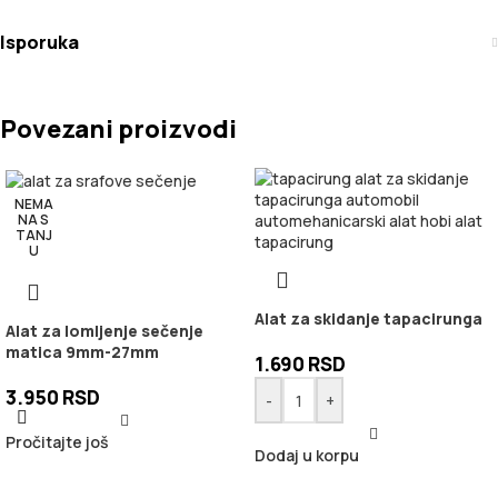
Isporuka
Povezani proizvodi
NEMA
NA S
TANJ
U
Alat za skidanje tapacirunga
Alat za lomljenje sečenje
matica 9mm-27mm
1.690
RSD
3.950
RSD
-
+
Pročitajte još
Dodaj u korpu