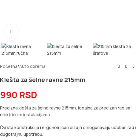
Kliknite za uvećanje
Početna
/
Auto oprema
Klešta za šelne ravne 215mm
990
RSD
Precizna klešta za šelne ravne 215mm, idealna za precizan rad sa
električnim instalacijama.
Čvrsta konstrukcija i ergonomičan dizajn omogućavaju udoban rad i
dugotrajnu upotrebu.