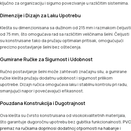
ključno za organizaciju i sigurno povezivanje u različitim sistemima.
Dimenzije i Dizajn za Laku Upotrebu
Klešta su dimenzionisana sa dužinom od 215 mm i razmakom čeljusti
od 75 mm, što omogućava rad sa različitim veličinama šelni. Čeljusti
su konstruisane tako da pružaju optimalan pritisak, omogućujući
precizno postavljanje šelni bez oštećenja.
Gumirane Ručke za Sigurnost i Udobnost
Ručno postavljanje šelni može zahtevati značajnu silu, a gumirane
ručke klešta pružaju dodatnu udobnost i sigurnost prilikom
upotrebe. Dizajn ručica omogućava laku i stabilnu kontrolu pri radu,
smanjujući napor i povećavajući efikasnost.
Pouzdana Konstrukcija i Dugotrajnost
Ova klešta su čvrsto konstruisana od visokokvalitetnih materijala,
što garantuje dugoročnu upotrebu bez gubitka funkcionalnosti.
PVC
premaz na ručkama doprinosi dodatnoj otpornosti na habanje
i